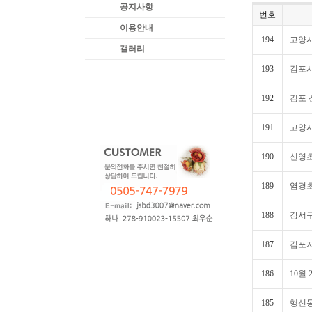
공지사항
번호
이용안내
194
고양시
갤러리
193
김포시
192
김포 
191
고양시
190
신영초
189
염경초
188
강서구
187
김포
186
10월
185
행신동